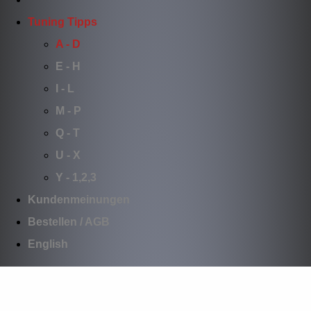
Tuning Tipps
A - D
E - H
I - L
M - P
Q - T
U - X
Y - 1,2,3
Kundenmeinungen
Bestellen / AGB
English