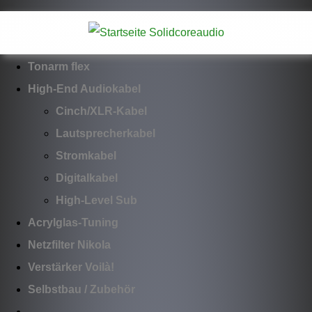
Philips CDM1 /
TDA1540
Tonarm flex
High-End Audiokabel
Cinch/XLR-Kabel
Lautsprecherkabel
Stromkabel
Digitalkabel
High-Level Sub
Acrylglas-Tuning
Netzfilter Nikola
Verstärker Voilà!
Selbstbau / Zubehör